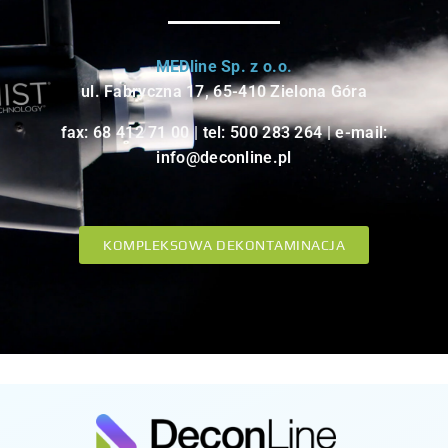
MEDline Sp. z o.o.
ul. Fabryczna 17, 65-410 Zielona Góra
fax: 68 412 71 00 | tel:
500 283 264
| e-mail:
info@deconline.pl
KOMPLEKSOWA DEKONTAMINACJA