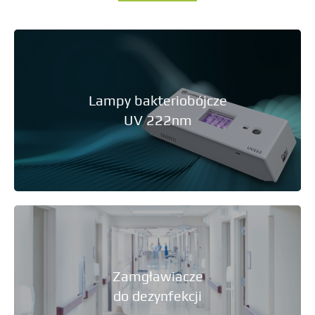
Lampy bakteriobójcze
UV 222nm
Zamgławiacze
do dezynfekcji