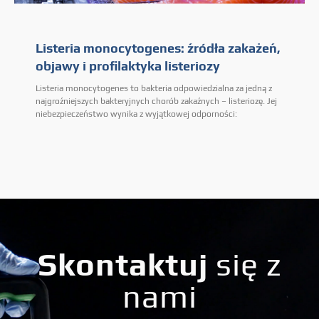
Listeria monocytogenes: źródła zakażeń,
objawy i profilaktyka listeriozy
Listeria monocytogenes to bakteria odpowiedzialna za jedną z
najgroźniejszych bakteryjnych chorób zakaźnych – listeriozę. Jej
niebezpieczeństwo wynika z wyjątkowej odporności:
Skontaktuj
się z
nami