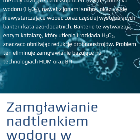
metody bazujące na niskoprocentowym nadtlenku
wodoru (H₂O₂), nawet z jonami srebra, okazują się
niewystarczające wobec coraz częściej występujących
bakterii katalazo-dodatnich. Bakterie te wytwarzają
enzym katalazę, który utlenia i rozkłada H₂O₂,
znacząco obniżając redukcję drobnoustrojów. Problem
ten eliminuje zamgławianie bazujące na
technologiach HDM oraz BIT.
Zamgławianie
nadtlenkiem
wodoru w