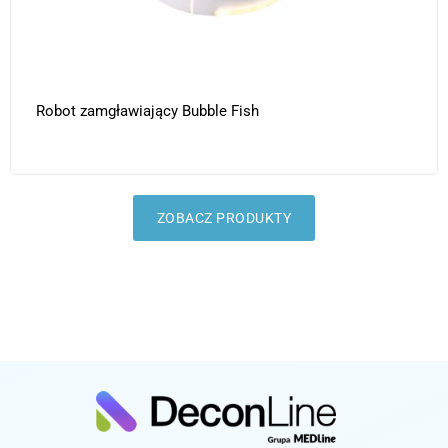
Zamgławiacz DeconMAX
ZOBACZ PRODUKTY