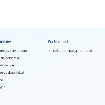
duktów
Ważne linki
iobójcze UV 222nm
Dekontaminacja - poradnik
do dezynfekcji
 plazmowe
ze do dezynfekcji
ści
yjne