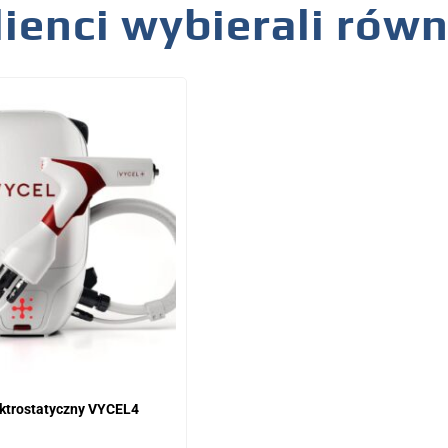
lienci wybierali rów
ktrostatyczny VYCEL4