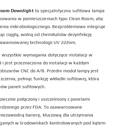
room Downlight
to specjalistyczna sufitowa lampa
osowania w pomieszczeniach typu Clean Room, aby
żenia mikrobiologicznego. Bezproblemowo integruje
jąc ciągłą, wolną od chemikaliów dezynfekcję
 zaawansowanej technologii UV 222nm.
wszystkie wymagania dotyczące instalacji w
 i jest przeznaczona do instalacji w każdym
 obszarów CNC do A/B. Przedni moduł lampy jest
czenia, pełniąc funkcję wkładki sufitowej, która
ów paneli sufitowych.
iecznie połączony i uszczelniony z panelami
ierdzonego przez FDA. To zaawansowane
 niezawodną barierę, kluczową dla utrzymania
aganych w środowiskach kontrolowanych pod kątem