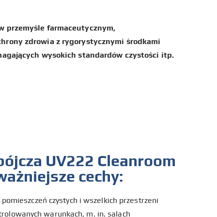
 w przemyśle farmaceutycznym,
hrony zdrowia z rygorystycznymi środkami
magających wysokich standardów czystości itp.
bójcza UV222 Cleanroom
ważniejsze cechy:
omieszczeń czystych i wszelkich przestrzeni
ntrolowanych warunkach, m. in. salach