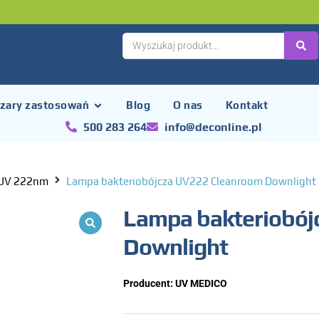
zary zastosowań
Blog
O nas
Kontakt
500 283 264
info@deconline.pl
 UV 222nm
Lampa bakteriobójcza UV222 Cleanroom Downlight
Lampa bakteriobój
Downlight
Producent:
UV MEDICO