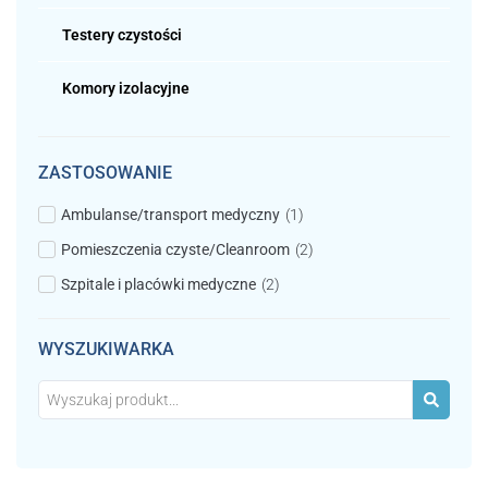
metody neutralizacji drobnoustrojów.
Testery czystości
Mogą pracować w sposób ciągły, przy tym zmieniają sposoby
dezynfekcji i tryby pracy w zależności od tego, czy w
Komory izolacyjne
dezynfekowanym obszarze znajdują się ludzie, czy też
pomieszczenie pozostaje puste. W odróżnieniu od tradycyjnych
metod dezynfekcji, oferują unikalne właściwości biobójcze, przy
jednoczesnej minimalizacji ryzyka dla użytkowników i otoczenia.
ZASTOSOWANIE
Jak już zostało wspomniane, dezynfektory plazmowe wykorzystują
Ambulanse/transport medyczny
(
1
)
kilka metod dezynfekcji, w tym najczęściej technologię
Pomieszczenia czyste/Cleanroom
(
2
)
Promieniowej Jonizacji Katalitycznej RCI oraz jonizację plazmową
HPI. Pierwsza wykorzystuje proces fotokatalizy do tworzenia i
Szpitale i placówki medyczne
(
2
)
emisji jonów wodorotlenowych i nadtlenkowych poza urządzenie.
Wykazują one zdolność do tworzenia aktywnej atmosfery
ochronnej poprzez elektrostatyczne wytrącanie z powietrza oraz
WYSZUKIWARKA
dezaktywacji drobnoustrojów i zanieczyszczeń, gdy tylko pojawią
się w zjonizowanym środowisku.
Z kolei jonizacja plazmowa wykorzystuje plazmę, czyli zjonizowany
gaz, do eliminacji zanieczyszczeń. W procesie jonizacji plazmowej
HPI generowane są dodatnie i ujemne jony, które reagują z