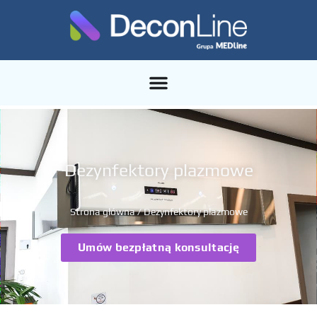
Dezynfektory plazmowe
Strona główna
/ Dezynfektory plazmowe
Umów bezpłatną konsultację