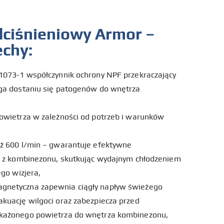
ciśnieniowy Armor –
echy:
 1073-1 współczynnik ochrony NPF przekraczający
ega dostaniu się patogenów do wnętrza
owietrza w zależności od potrzeb i warunków
aż 600 l/min – gwarantuje efektywne
ci z kombinezonu, skutkując wydajnym chłodzeniem
ego wizjera,
gnetyczna zapewnia ciągły napływ świeżego
kuację wilgoci oraz zabezpiecza przed
skażonego powietrza do wnętrza kombinezonu,