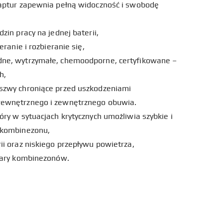
kaptur zapewnia pełną widoczność i swobodę
zin pracy na jednej baterii,
eranie i rozbieranie się,
ne, wytrzymałe, chemoodporne, certyfikowane –
h,
szwy chroniące przed uszkodzeniami
wewnętrznego i zewnętrznego obuwia.
ry w sytuacjach krytycznych umożliwia szybkie i
 kombinezonu,
ii oraz niskiego przepływu powietrza,
miary kombinezonów.