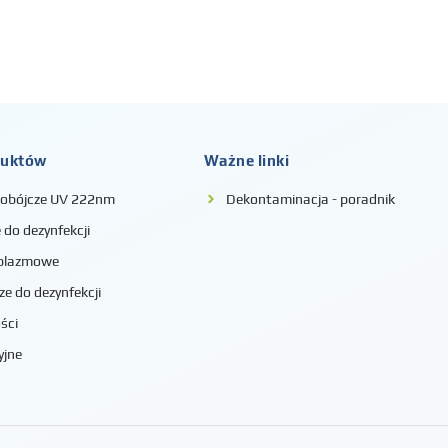
duktów
Ważne linki
iobójcze UV 222nm
Dekontaminacja - poradnik
do dezynfekcji
 plazmowe
ze do dezynfekcji
ści
yjne