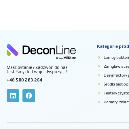
Kategorie pro
Lampy bakter
Zamgławiacze 
Masz pytanie? Zadzwoń do nas.
Jesteśmy do Twojej dyspozycji!
Dezynfektory
+48 500 283 264
Środki biobójc
Testery czysto
Komory izolac