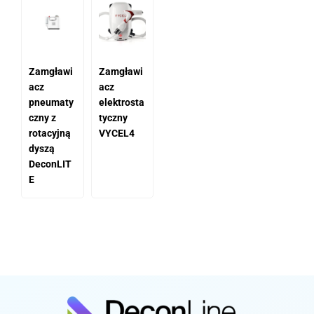
Zamgławi
Zamgławi
acz
acz
pneumaty
elektrosta
czny z
tyczny
rotacyjną
VYCEL4
dyszą
DeconLIT
E