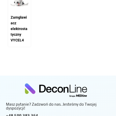
Zamgławi
acz
elektrosta
tyczny
VYCEL4
Masz pytanie? Zadzwoń do nas. Jesteśmy do Twojej
dyspozycji!
+48 500 283 264