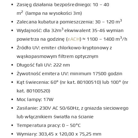
Zasięg działania bezpośredniego: 10 – 40
2
m
(lampa na wysokości 3m)
3
Zalecana kubatura pomieszczenia: 30 – 120 m
3
Wydajność: dla 32m
ekwiwalent 35-46 wymian
3
powietrza na godzinę (
eACH
) ≈ 1100 – 1400 m
/h
Źródło UV: emiter chlorkowo-kryptonowy z
wąskopasmowym filtrem optycznym
Długość fali UV: 222 nm
Żywotność emitera UV: minimum 17500 godzin
Kąt świecenia: 60° (nr kat. 80100510) lub 100° (nr
kat. 80100520)
Moc lampy: 17W
Zasilanie: 230V AC 50/60Hz, z gniazda sieciowego
lub włącznikiem światła na ścianie
Temperatura pracy: 0 – 50°C
Wymiary: 303,45 x 120,00 x 75,25 mm