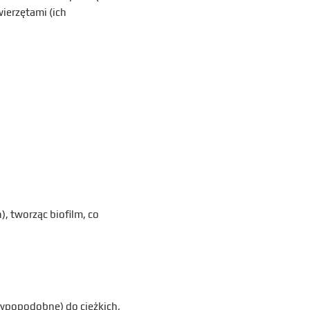
ierzętami (ich
, tworząc biofilm, co
grypopodobne) do ciężkich,