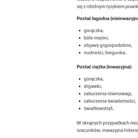
się z istotnym ryzykiem pow
Postać łagodna (nieinwazyjn
gorączka,
bóle mięśni,
objawy grypopodobne,
nudności, biegunka.
Postać ciężka (inwazyjna):
gorączka,
drgawki,
zaburzenia równowagi,
zaburzenia świadomości,
światłowstręt.
W skrajnych przypadkach mo
szacunków, inwazyjna listeri