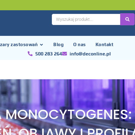
zary zastosowań
Blog
O nas
Kontakt
500 283 264
info@deconline.pl
IA MONOCYTOGENES:
Ń, OBJAWY I PROFI