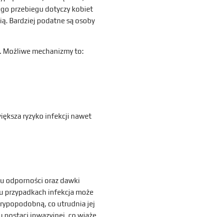
ego przebiegu dotyczy kobiet
ią. Bardziej podatne są osoby
. Możliwe mechanizmy to:
iększa ryzyko infekcji nawet
anu odporności oraz dawki
lu przypadkach infekcja może
ypopodobną, co utrudnia jej
 postaci inwazyjnej, co wiąże