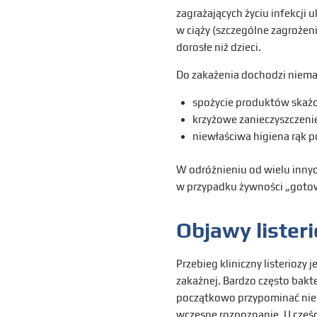
zagrażających życiu infekcji
w ciąży (szczególne zagrożen
dorosłe niż dzieci.
Do zakażenia dochodzi niema
spożycie produktów skażo
krzyżowe zanieczyszczenie 
niewłaściwa higiena rąk 
W odróżnieniu od wielu innych
w przypadku żywności „gotow
Objawy lister
Przebieg kliniczny listeriozy
zakaźnej. Bardzo często bakt
początkowo przypominać nies
wczesne rozpoznanie. U częśc