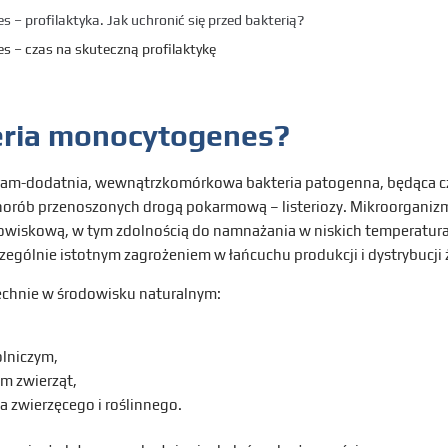
 – profilaktyka. Jak uchronić się przed bakterią?
s – czas na skuteczną profilaktykę
teria monocytogenes?
Gram-dodatnia, wewnątrzkomórkowa bakteria patogenna, będąca c
horób przenoszonych drogą pokarmową – listeriozy. Mikroorganizm
owiskową, w tym zdolnością do namnażania w niskich temperatur
czególnie istotnym zagrożeniem w łańcuchu produkcji i dystrybucji
echnie w środowisku naturalnym:
olniczym,
 zwierząt,
 zwierzęcego i roślinnego.