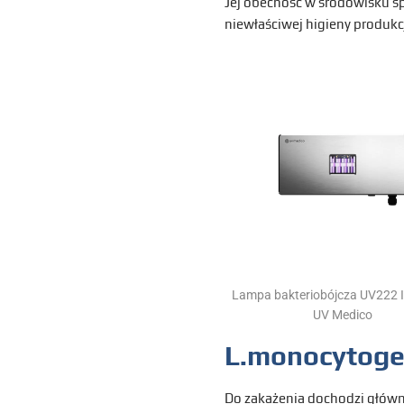
Jej obecność w środowisku s
niewłaściwej higieny produkcj
Lampa bakteriobójcza UV222 I
UV Medico
L.monocytogen
Do zakażenia dochodzi główn