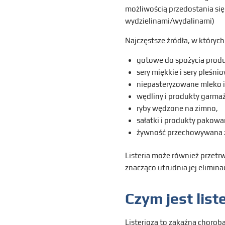
możliwością przedostania się
wydzielinami/wydalinami)
Najczęstsze źródła, w któryc
gotowe do spożycia produk
sery miękkie i sery pleśn
niepasteryzowane mleko i
wędliny i produkty garmaż
ryby wędzone na zimno,
sałatki i produkty pakow
żywność przechowywana z
Listeria może również przetr
znacząco utrudnia jej elimina
Czym jest list
Listerioza to zakaźna chorob