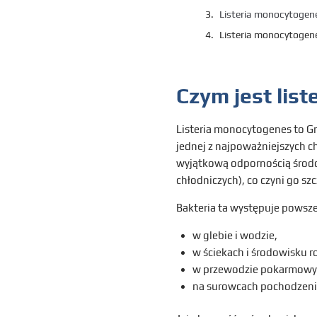
Listeria monocytogenes
Listeria monocytogene
Czym jest lis
Listeria monocytogenes to 
jednej z najpoważniejszych c
wyjątkową odpornością środ
chłodniczych), co czyni go sz
Bakteria ta występuje powsz
w glebie i wodzie,
w ściekach i środowisku r
w przewodzie pokarmowym
na surowcach pochodzenia