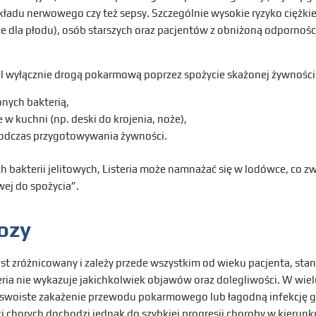
 układu nerwowego czy też sepsy. Szczególnie wysokie ryzyko ciężki
ie dla płodu), osób starszych oraz pacjentów z obniżoną odpornośc
l wyłącznie drogą pokarmową poprzez spożycie skażonej żywności
nych bakterią,
w kuchni (np. deski do krojenia, noże),
podczas przygotowywania żywności.
 bakterii jelitowych, Listeria może namnażać się w lodówce, co zw
ej do spożycia”.
iozy
 jest zróżnicowany i zależy przede wszystkim od wieku pacjenta, st
eria nie wykazuje jakichkolwiek objawów oraz dolegliwości. W wie
woiste zakażenie przewodu pokarmowego lub łagodną infekcję gr
i chorych dochodzi jednak do szybkiej progresji choroby w kierunku