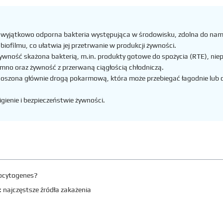
 wyjątkowo odporna bakteria występująca w środowisku, zdolna do namn
iofilmu, co ułatwia jej przetrwanie w produkcji żywności.
ywność skażona bakterią, m.in. produkty gotowe do spożycia (RTE), niep
imno oraz żywność z przerwaną ciągłością chłodniczą.
oszona głównie drogą pokarmową, która może przebiegać łagodnie lub ci
higienie i bezpieczeństwie żywności.
nocytogenes?
najczęstsze źródła zakażenia