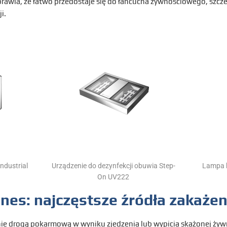
prawia, że łatwo przedostaje się do łańcucha żywnościowego, szc
i.
ndustrial
Urządzenie do dezynfekcji obuwia Step-
Lampa b
On UV222
es: najczęstsze źródła zakażen
ie drogą pokarmową w wyniku zjedzenia lub wypicia skażonej żywn