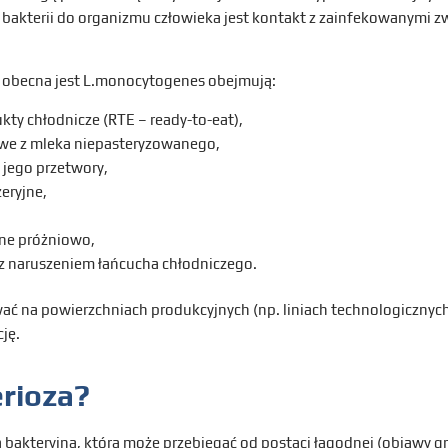
 bakterii do organizmu człowieka jest kontakt z zainfekowanymi zw
h obecna jest L.monocytogenes obejmują:
ty chłodnicze (RTE – ready-to-eat),
iowe z mleka niepasteryzowanego,
 jego przetwory,
eryjne,
ane próżniowo,
 naruszeniem łańcucha chłodniczego.
wać na powierzchniach produkcyjnych (np. liniach technologicznych)
cję.
erioza?
a bakteryjna, która może przebiegać od postaci łagodnej (objawy 