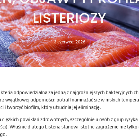
LISTERIOZY
3 czerwca, 2026
kteria odpowiedzialna za jedną z najgroźniejszych bakteryjnych cho
 z wyjątkowej odporności: potrafi namnażać się w niskich tempera
i tworzyć biofilm, który utrudnia jej eliminację.
ciężkich powikłań zdrowotnych, szczególnie u osób z grup ryzyka 
ści). Właśnie dlatego Listeria stanowi istotne zagrożenie nie tylko 
ego.