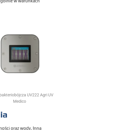
zególnie w warunkach
akteriobójcza UV222 Agri UV
Medico
ia
ości oraz wody. Inną