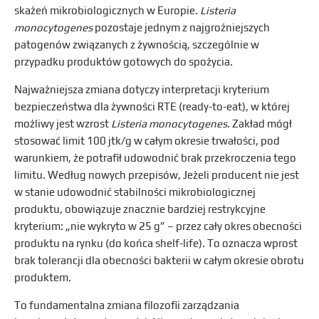
skażeń mikrobiologicznych w Europie.
Listeria
monocytogenes
pozostaje jednym z najgroźniejszych
patogenów związanych z żywnością, szczególnie w
przypadku produktów gotowych do spożycia.
Najważniejsza zmiana dotyczy interpretacji kryterium
bezpieczeństwa dla żywności RTE (ready-to-eat), w której
możliwy jest wzrost
Listeria monocytogenes
. Zakład mógł
stosować limit 100 jtk/g w całym okresie trwałości, pod
warunkiem, że potrafił udowodnić brak przekroczenia tego
limitu. Według nowych przepisów, Jeżeli producent nie jest
w stanie udowodnić stabilności mikrobiologicznej
produktu, obowiązuje znacznie bardziej restrykcyjne
kryterium: „nie wykryto w 25 g” – przez cały okres obecności
produktu na rynku (do końca shelf-life). To oznacza wprost
brak tolerancji dla obecności bakterii w całym okresie obrotu
produktem.
To fundamentalna zmiana filozofii zarządzania