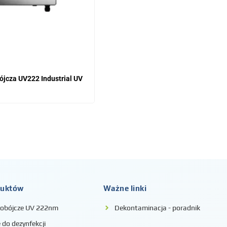
jcza UV222 Industrial UV
duktów
Ważne linki
iobójcze UV 222nm
Dekontaminacja - poradnik
do dezynfekcji