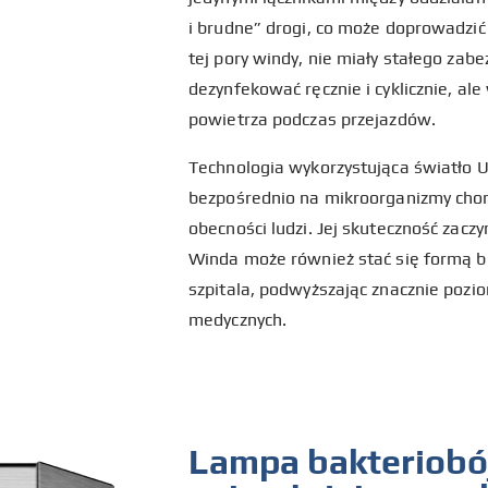
i brudne” drogi, co może doprowadzi
tej pory windy, nie miały stałego zab
dezynfekować ręcznie i cyklicznie, al
powietrza podczas przejazdów.
Technologia wykorzystująca światło 
bezpośrednio na mikroorganizmy chor
obecności ludzi. Jej skuteczność zac
Winda może również stać się formą br
szpitala, podwyższając znacznie poz
medycznych.
Lampa bakteriobó