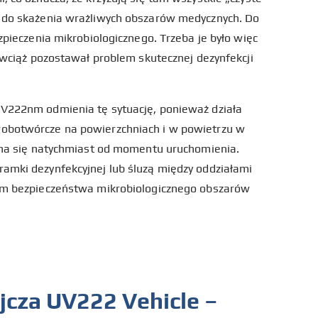
ć do skażenia wrażliwych obszarów medycznych. Do
ezpieczenia mikrobiologicznego. Trzeba je było więc
e wciąż pozostawał problem skutecznej dezynfekcji
UV222nm odmienia tę sytuację, ponieważ działa
obotwórcze na powierzchniach i w powietrzu w
zyna się natychmiast od momentu uruchomienia.
amki dezynfekcyjnej lub śluzą między oddziałami
iom bezpieczeństwa mikrobiologicznego obszarów
jcza UV222 Vehicle –