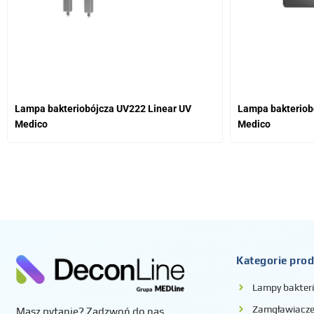
Lampa bakteriobójcza UV222 Linear UV
Lampa bakteriobó
Medico
Medico
Kategorie pro
Lampy bakter
Zamgławiacze 
Masz pytanie? Zadzwoń do nas.