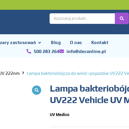
zary zastosowań
Blog
O nas
Kontakt
500 283 264
info@deconline.pl
 UV 222nm
Lampa bakteriobójcza do wind i pojazdów UV222 Ve
Lampa bakteriobójc
UV222 Vehicle UV 
UV Medico