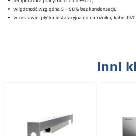
temperatura pracy: od 0°C do +50°C,
wilgotność względna 5 – 90% bez kondensacji,
w zestawie: płytka instalacyjna do narożnika, kabel PVC
Inni k