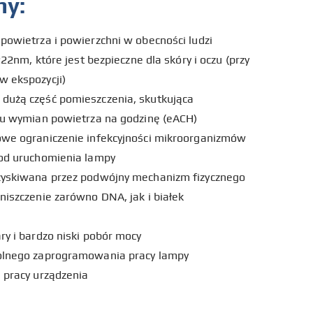
hy:
powietrza i powierzchni w obecności ludzi
222nm, które jest bezpieczne dla skóry i oczu (przy
w ekspozycji)
dużą część pomieszczenia, skutkująca
ciu wymian powietrza na godzinę (eACH)
owe ograniczenie infekcyjności mikroorganizmów
 od uruchomienia lampy
zyskiwana przez podwójny mechanizm fizycznego
niszczenie zarówno DNA, jak i białek
ry i bardzo niski pobór mocy
wolnego zaprogramowania pracy lampy
 pracy urządzenia