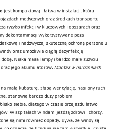
le
jest kompaktową i łatwą w instalacji, która
pojazdach medycznych oraz środkach transportu
za ryzyko infekcji w kluczowych i obszarach oraz
emy dekontaminacji wykorzystywane poza
datkową i nadzwyczaj skuteczną ochronę personelu
 windy oraz umożliwia ciągłą dezynfekcję
a dobę. Niska masa lampy i bardzo małe zużyciu
 oraz jego akumulatorów.
Montaż w narożnikach
 na małą kubaturę, słabą wentylację, nasilony ruch
czne, stanowią bardzo duży problem
blisko siebie, dlatego w czasie przejazdu łatwo
jów. W szpitalach windami jeżdżą zdrowi i chorzy,
ożone są nimi również odpady. Bywa, że windy są
, co oznacza, że krzyżują się tam wszystkie „czyste