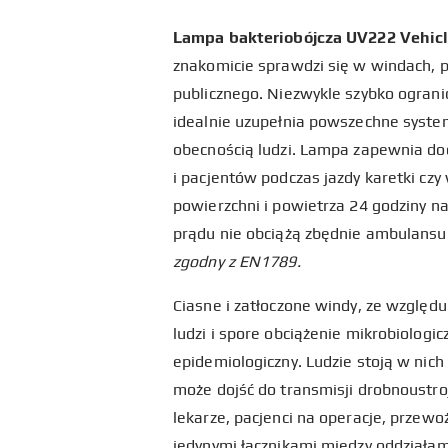
Lampa bakteriobójcza UV222 Vehic
znakomicie sprawdzi się w windach, 
publicznego. Niezwykle szybko ogranic
idealnie uzupełnia powszechne syst
obecnością ludzi. Lampa zapewnia do
i pacjentów podczas jazdy karetki czy
powierzchni i powietrza 24 godziny n
prądu nie obciążą zbędnie ambulansu
zgodny z EN1789.
Ciasne i zatłoczone windy, ze względu
ludzi i spore obciążenie mikrobiologi
epidemiologiczny. Ludzie stoją w nich 
może dojść do transmisji drobnoustro
lekarze, pacjenci na operacje, przew
jedynymi łącznikami między oddziałami