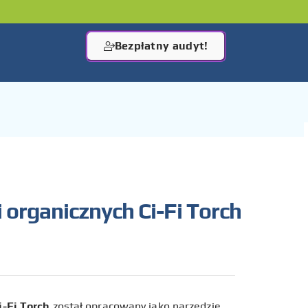
Bezpłatny audyt!
 organicznych Ci-Fi Torch
i-Fi Torch
został opracowany jako narzędzie