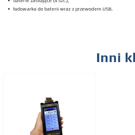
baterie zasilające (4 szt.),
ładowarka do baterii wraz z przewodem USB.
Inni k