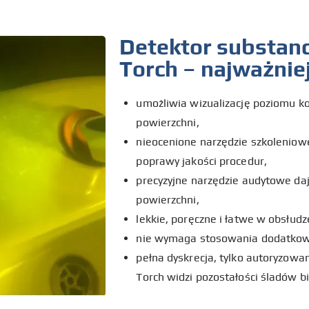
Detektor substancj
Torch – najważnie
umożliwia wizualizację poziomu ko
powierzchni,
nieocenione narzędzie szkoleniowe
poprawy jakości procedur,
precyzyjne narzędzie audytowe da
powierzchni,
lekkie, poręczne i łatwe w obsłud
nie wymaga stosowania dodatkow
pełna dyskrecja, tylko autoryzowan
Torch widzi pozostałości śladów b