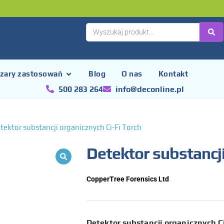
zary zastosowań
Blog
O nas
Kontakt
500 283 264
info@deconline.pl
tektor substancji organicznych Ci-Fi Torch
Detektor substancji
CopperTree Forensics Ltd
Detektor substancji organicznych C