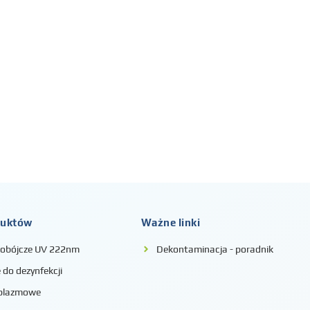
duktów
Ważne linki
iobójcze UV 222nm
Dekontaminacja - poradnik
do dezynfekcji
 plazmowe